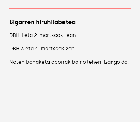
Bigarren hiruhilabetea
DBH 1 eta 2: martxoak 1ean
DBH 3 eta 4: martxoak 2an
Noten banaketa oporrak baino lehen izango da.