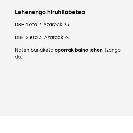
Lehenengo hiruhilabetea
DBH 1 eta 2: Azaroak 23
DBH 2 eta 3: Azaroak 24.
Noten banaketa
oporrak baino lehen
izango
da.