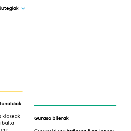
dutegiak
lanaldiak
a klaseak
Guraso bilerak
a baita
 ere.
Guraso bilera
irailaren 8 an
izango