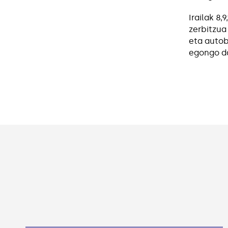
Irailak 8,
zerbitzua
eta autob
egongo da