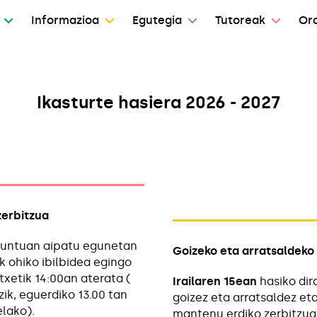
Informazioa
Egutegia
Tutoreak
Or
Ikasturte hasiera 2026 - 2027
zerbitzua
puntuan aipatu egunetan
Goizeko eta arratsaldeko 
 ohiko ibilbidea egingo
etxetik 14:00an aterata (
Irailaren 15ean
hasiko dir
ezik, eguerdiko 13.00 tan
goizez eta arratsaldez et
elako).
mantenu erdiko zerbitzua