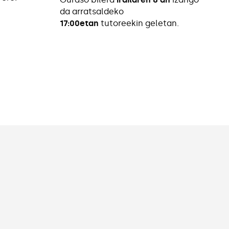
da arratsaldeko
17:00etan
tutoreekin geletan.