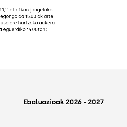
9,10,11 eta 14an jangelako
 egongo da 15.00 ak arte
usa ere hartzeko aukera
 eguerdiko 14.00tan).
Ebaluazioak 2026 - 2027