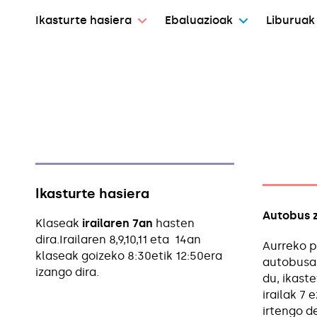
Ikasturte hasiera
Ebaluazioak
Liburuak
Ikasturte hasiera
Autobus 
Klaseak
irailaren 7an
hasten
dira.Irailaren 8,9,10,11 eta 14an
Aurreko 
klaseak goizeko 8:30etik 12:50era
autobusak
izango dira.
du, ikast
irailak 7 
irtengo d