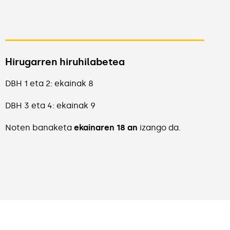
Hirugarren hiruhilabetea
DBH 1 eta 2: ekainak 8
DBH 3 eta 4: ekainak 9
Noten banaketa
ekainaren 18 an
izango da.