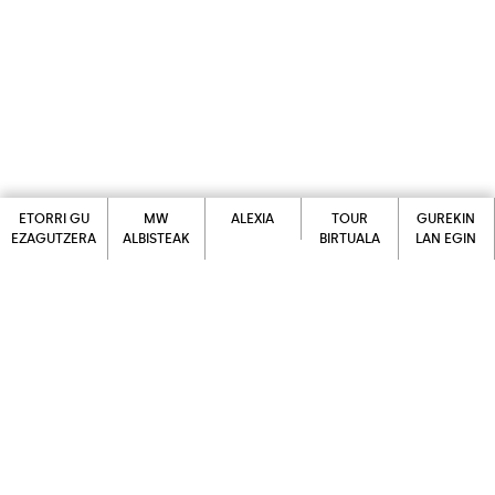
ETORRI GU
MW
ALEXIA
TOUR
GUREKIN
EZAGUTZERA
ALBISTEAK
BIRTUALA
LAN EGIN
ALEXIA
ETORRI GU
MW
TOUR
GUREKIN
EZAGUTZERA
ALBISTEAK
BIRTUALA
LAN EGIN