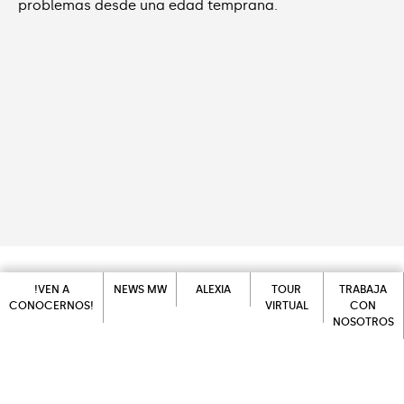
problemas desde una edad temprana.
!VEN A
NEWS MW
ALEXIA
TOUR
TRABAJA
CONOCERNOS!
VIRTUAL
CON
Tutores de educación infantil
NOSOTROS
NEWS MW
ALEXIA
!VEN A
TOUR
CONOCERNOS!
VIRTUAL
TRABAJA
CON
NOSOTROS