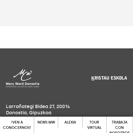
Larrañategi Bidea 27, 20014
Donostia, Gipuzkoa
!VEN A
NEWS MW
ALEXIA
TOUR
TRABAJA
Lu-Vi: 7:30 - 18:00h
CONOCERNOS!
VIRTUAL
CON
Sa-Do: cerrado