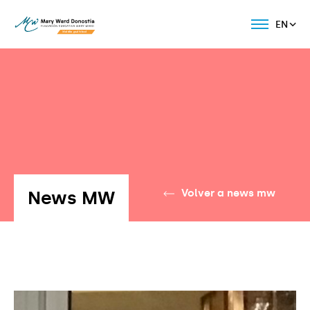
EN
News MW
Volver a news mw