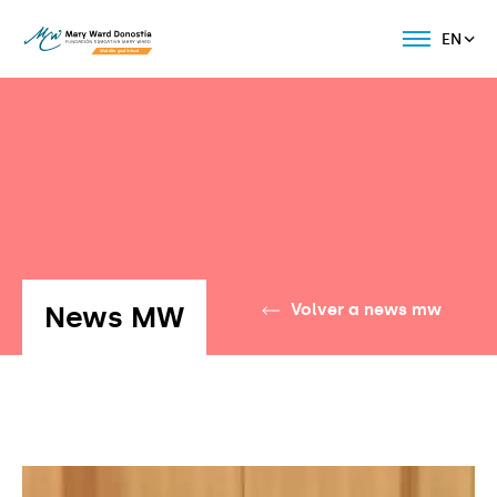
EN
News MW
Volver a news mw