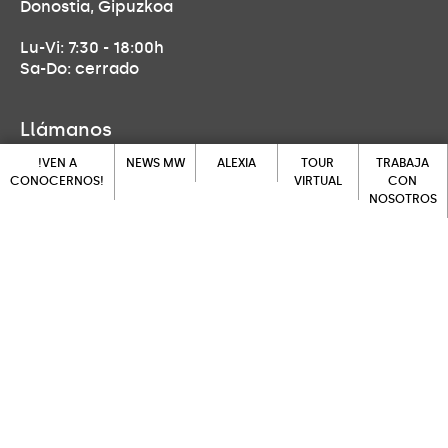
Donostia, Gipuzkoa
Lu-Vi: 7:30 - 18:00h
Sa-Do: cerrado
Llámanos
!VEN A
NEWS MW
ALEXIA
TOUR
TRABAJA
943 452 139
CONOCERNOS!
VIRTUAL
CON
NOSOTROS
NEWS MW
ALEXIA
!VEN A
TOUR
Ven a visitarnos
CONOCERNOS!
VIRTUAL
TRABAJA
CON
Larrañategi Bidea 27, 20014
NOSOTROS
Donostia, Gipuzkoa
Escríbenos
secretaria.donostia@feducativamaryward.org