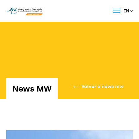
EN
News MW
Volver a news mw