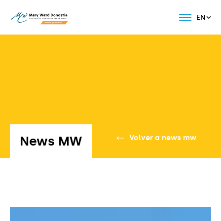
EN
News MW
Volver a news mw