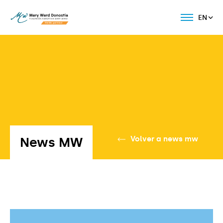
EN
News MW
Volver a news mw