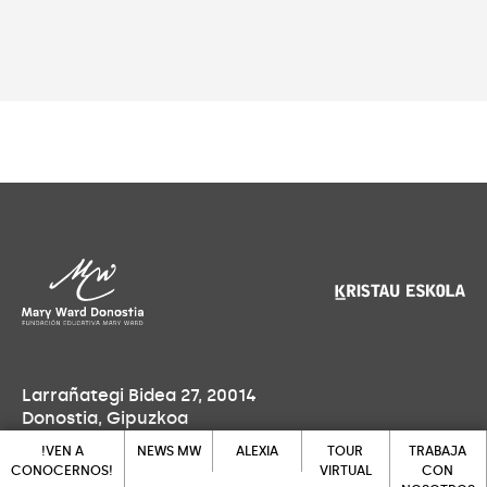
Larrañategi Bidea 27, 20014
Donostia, Gipuzkoa
!VEN A
NEWS MW
ALEXIA
TOUR
TRABAJA
Lu-Vi: 7:30 - 18:00h
CONOCERNOS!
VIRTUAL
CON
Sa-Do: cerrado