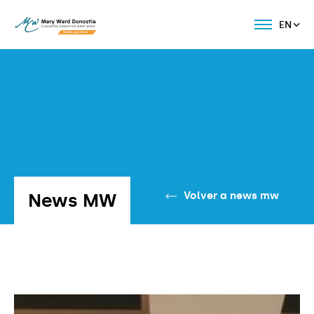
EN
News MW
Volver a news mw