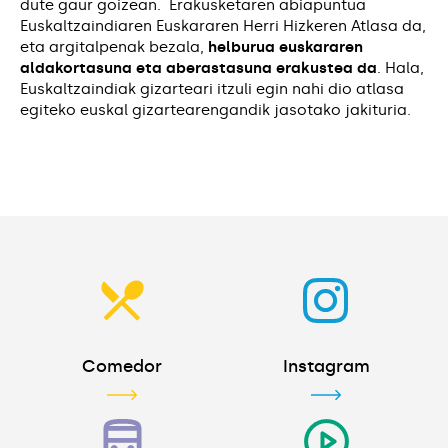
dute gaur goizean. Erakusketaren abiapuntua
Euskaltzaindiaren Euskararen Herri Hizkeren Atlasa da,
eta argitalpenak bezala,
helburua euskararen
aldakortasuna eta aberastasuna erakustea da
. Hala,
Euskaltzaindiak gizarteari itzuli egin nahi dio atlasa
egiteko euskal gizartearengandik jasotako jakituria.
Comedor
Instagram