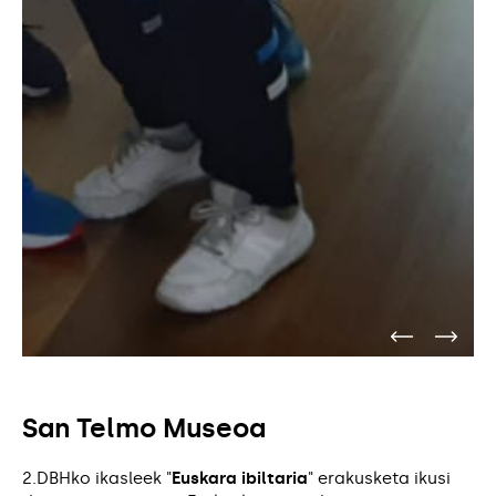
San Telmo Museoa
2.DBHko ikasleek "
Euskara ibiltaria
" erakusketa ikusi