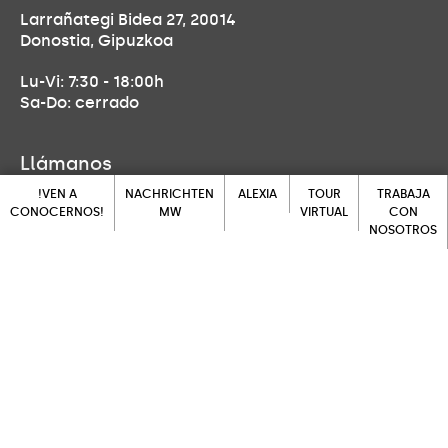
Larrañategi Bidea 27, 20014
Donostia, Gipuzkoa
Lu-Vi: 7:30 - 18:00h
Sa-Do: cerrado
Llámanos
!VEN A
NACHRICHTEN
ALEXIA
TOUR
TRABAJA
943 452 139
CONOCERNOS!
MW
VIRTUAL
CON
NOSOTROS
ALEXIA
!VEN A
NACHRICHTEN
TOUR
Ven a visitarnos
CONOCERNOS!
MW
VIRTUAL
TRABAJA
CON
NOSOTROS
Larrañategi Bidea 27, 20014
Donostia, Gipuzkoa
Escríbenos
secretaria.donostia@feducativamaryward.org