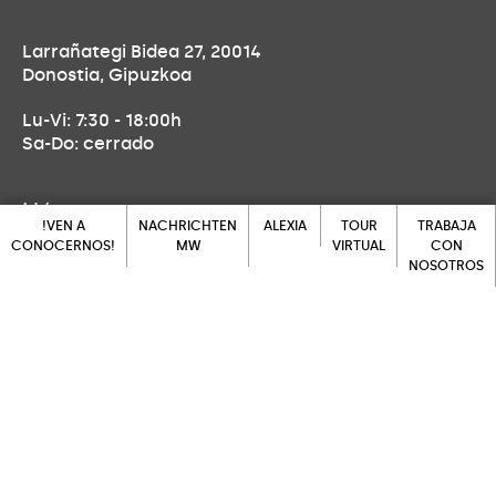
Larrañategi Bidea 27, 20014
Donostia, Gipuzkoa
Lu-Vi: 7:30 - 18:00h
Sa-Do: cerrado
Llámanos
!VEN A
NACHRICHTEN
ALEXIA
TOUR
TRABAJA
CONOCERNOS!
MW
VIRTUAL
CON
943 452 139
NOSOTROS
ALEXIA
!VEN A
NACHRICHTEN
TOUR
CONOCERNOS!
MW
VIRTUAL
TRABAJA
Ven a visitarnos
CON
NOSOTROS
Larrañategi Bidea 27, 20014
Donostia, Gipuzkoa
Escríbenos