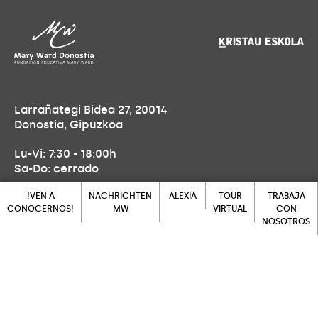
Larrañategi Bidea 27, 20014
Donostia, Gipuzkoa
Lu-Vi: 7:30 - 18:00h
Sa-Do: cerrado
!VEN A
NACHRICHTEN
ALEXIA
TOUR
TRABAJA
CONOCERNOS!
MW
VIRTUAL
CON
Llámanos
NOSOTROS
ALEXIA
!VEN A
NACHRICHTEN
TOUR
943 452 139
CONOCERNOS!
MW
VIRTUAL
TRABAJA
CON
NOSOTROS
Ven a visitarnos
Larrañategi Bidea 27, 20014